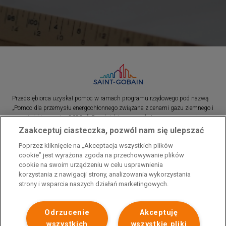
Przedsiębiorca uzyskał pomoc w ramach programu rządowego pod nazwą
„Pomoc dla przemysłu energochłonnego związana z cenami gazu ziemnego i
energii elektrycznej w 2023 r.”. Przedsiębiorca uzyskał pomoc w ramach
programu rządowego pod nazwą: „Pomoc dla sektorów energochłonnych
Zaakceptuj ciasteczka, pozwól nam się ulepszać
związana z nagłymi wzrostami cen gazu ziemnego i energii elektrycznej w
Poprzez kliknięcie na „Akceptacja wszystkich plików
2022 r.”
cookie” jest wyrażona zgoda na przechowywanie plików
cookie na swoim urządzeniu w celu usprawnienia
korzystania z nawigacji strony, analizowania wykorzystania
strony i wsparcia naszych działań marketingowych.
Odrzucenie
Akceptuję
wszystkich
wszystkie pliki