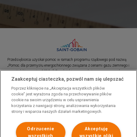
Przedsiębiorca uzyskał pomoc w ramach programu rządowego pod nazwą
„Pomoc dla przemysłu energochłonnego związana z cenami gazu ziemnego i
energii elektrycznej w 2023 r.”. Przedsiębiorca uzyskał pomoc w ramach
programu rządowego pod nazwą: „Pomoc dla sektorów energochłonnych
Zaakceptuj ciasteczka, pozwól nam się ulepszać
związana z nagłymi wzrostami cen gazu ziemnego i energii elektrycznej w
Poprzez kliknięcie na „Akceptacja wszystkich plików
2022 r.”
cookie” jest wyrażona zgoda na przechowywanie plików
cookie na swoim urządzeniu w celu usprawnienia
korzystania z nawigacji strony, analizowania wykorzystania
strony i wsparcia naszych działań marketingowych.
Odrzucenie
Akceptuję
wszystkich
wszystkie pliki