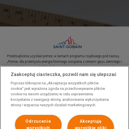
Przedsiębiorca uzyskał pomoc w ramach programu rządowego pod nazwą
„Pomoc dla przemysłu energochłonnego związana z cenami gazu ziemnego i
energii elektrycznej w 2023 r.”. Przedsiębiorca uzyskał pomoc w ramach
programu rządowego pod nazwą: „Pomoc dla sektorów energochłonnych
Zaakceptuj ciasteczka, pozwól nam się ulepszać
związana z nagłymi wzrostami cen gazu ziemnego i energii elektrycznej w
Poprzez kliknięcie na „Akceptacja wszystkich plików
2022 r.”
cookie” jest wyrażona zgoda na przechowywanie plików
cookie na swoim urządzeniu w celu usprawnienia
korzystania z nawigacji strony, analizowania wykorzystania
strony i wsparcia naszych działań marketingowych.
Odrzucenie
Akceptuję
wszystkich
wszystkie pliki