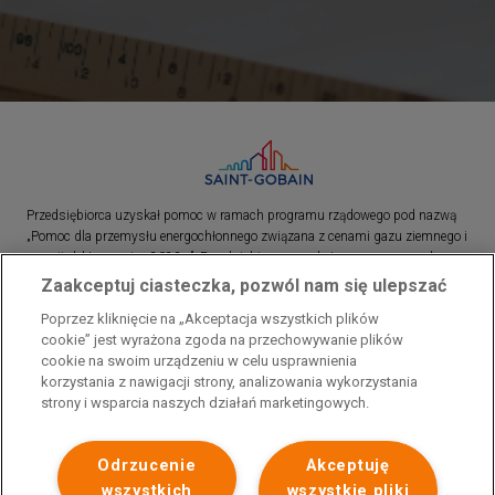
Przedsiębiorca uzyskał pomoc w ramach programu rządowego pod nazwą
„Pomoc dla przemysłu energochłonnego związana z cenami gazu ziemnego i
energii elektrycznej w 2023 r.”. Przedsiębiorca uzyskał pomoc w ramach
programu rządowego pod nazwą: „Pomoc dla sektorów energochłonnych
Zaakceptuj ciasteczka, pozwól nam się ulepszać
związana z nagłymi wzrostami cen gazu ziemnego i energii elektrycznej w
Poprzez kliknięcie na „Akceptacja wszystkich plików
2022 r.”
cookie” jest wyrażona zgoda na przechowywanie plików
cookie na swoim urządzeniu w celu usprawnienia
korzystania z nawigacji strony, analizowania wykorzystania
strony i wsparcia naszych działań marketingowych.
Odrzucenie
Akceptuję
wszystkich
wszystkie pliki