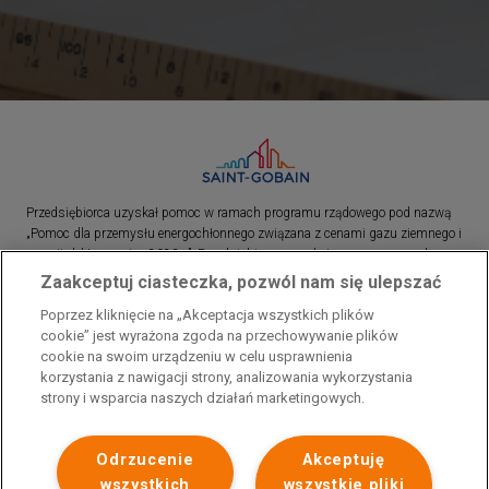
Przedsiębiorca uzyskał pomoc w ramach programu rządowego pod nazwą
„Pomoc dla przemysłu energochłonnego związana z cenami gazu ziemnego i
energii elektrycznej w 2023 r.”. Przedsiębiorca uzyskał pomoc w ramach
programu rządowego pod nazwą: „Pomoc dla sektorów energochłonnych
Zaakceptuj ciasteczka, pozwól nam się ulepszać
związana z nagłymi wzrostami cen gazu ziemnego i energii elektrycznej w
Poprzez kliknięcie na „Akceptacja wszystkich plików
2022 r.”
cookie” jest wyrażona zgoda na przechowywanie plików
cookie na swoim urządzeniu w celu usprawnienia
korzystania z nawigacji strony, analizowania wykorzystania
strony i wsparcia naszych działań marketingowych.
Odrzucenie
Akceptuję
wszystkich
wszystkie pliki