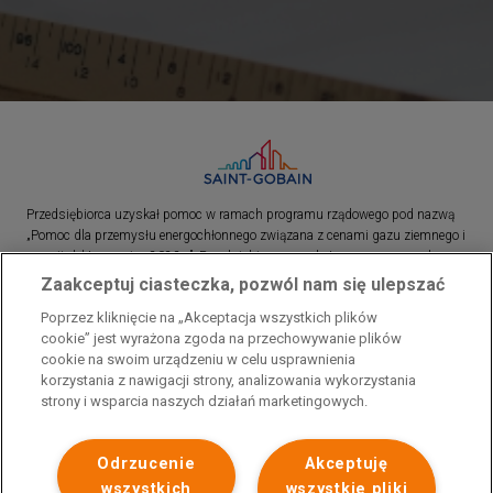
Przedsiębiorca uzyskał pomoc w ramach programu rządowego pod nazwą
„Pomoc dla przemysłu energochłonnego związana z cenami gazu ziemnego i
energii elektrycznej w 2023 r.”. Przedsiębiorca uzyskał pomoc w ramach
programu rządowego pod nazwą: „Pomoc dla sektorów energochłonnych
Zaakceptuj ciasteczka, pozwól nam się ulepszać
związana z nagłymi wzrostami cen gazu ziemnego i energii elektrycznej w
Poprzez kliknięcie na „Akceptacja wszystkich plików
2022 r.”
cookie” jest wyrażona zgoda na przechowywanie plików
cookie na swoim urządzeniu w celu usprawnienia
korzystania z nawigacji strony, analizowania wykorzystania
strony i wsparcia naszych działań marketingowych.
Odrzucenie
Akceptuję
wszystkich
wszystkie pliki