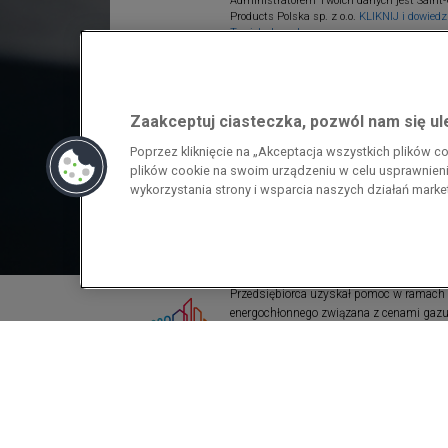
Administratorem Twoich danych jest Saint-
Products Polska sp. z o.o.
KLIKNIJ i dowiedz 
Twoich danych.
Zaakceptuj ciasteczka, pozwól nam się u
Poprzez kliknięcie na „Akceptacja wszystkich plików 
plików cookie na swoim urządzeniu w celu usprawnienia
wykorzystania strony i wsparcia naszych działań mark
Przedsiębiorca uzyskał pomoc w ramach
energochłonnego związana z cenami gazu z
pomoc w ramach programu rządowego pod
wzrostami cen gazu ziemnego i energii ele