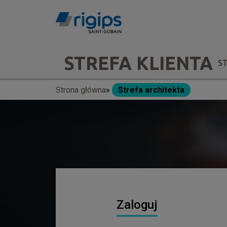
Przejdź
do
treści
Main
STREFA KLIENTA
S
navigation
Strona główna
Strefa architekta
Ścieżka
-
nawigacyjna
submenu
Zaloguj