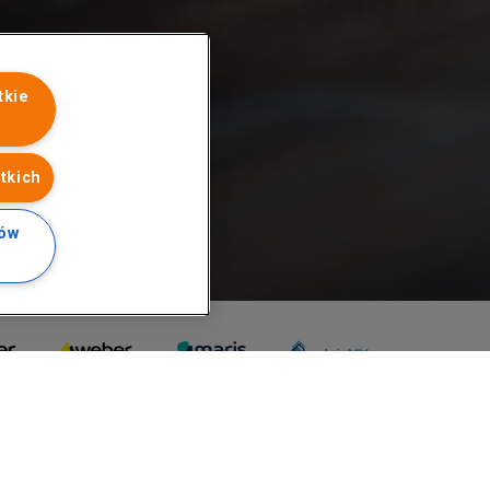
tkie
tkich
ków