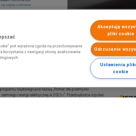
Gobain Construction
się więcej o ochronie
Akceptuję wszys
pliki cookie
lepszać
cookie” jest wyrażona zgoda na przechowywanie
Odrzucenie wszys
 korzystania z nawigacji strony, analizowania
etingowych.
Ustawienia pli
cookie
 programu rządowego pod nazwą „Pomoc dla przemysłu
iemnego i energii elektrycznej w 2023 r.”. Przedsiębiorca uzyskał
 nazwą: „Pomoc dla sektorów energochłonnych związana z nagłymi
ktrycznej w 2022 r.”