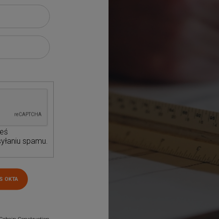
teś
yłaniu spamu.