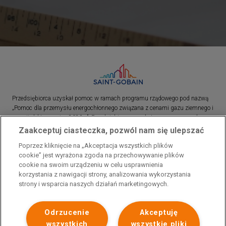
Przedsiębiorca uzyskał pomoc w ramach programu rządowego pod nazwą
„Pomoc dla przemysłu energochłonnego związana z cenami gazu ziemnego i
energii elektrycznej w 2023 r.”. Przedsiębiorca uzyskał pomoc w ramach
programu rządowego pod nazwą: „Pomoc dla sektorów energochłonnych
Zaakceptuj ciasteczka, pozwól nam się ulepszać
związana z nagłymi wzrostami cen gazu ziemnego i energii elektrycznej w
Poprzez kliknięcie na „Akceptacja wszystkich plików
2022 r.”
cookie” jest wyrażona zgoda na przechowywanie plików
cookie na swoim urządzeniu w celu usprawnienia
korzystania z nawigacji strony, analizowania wykorzystania
strony i wsparcia naszych działań marketingowych.
Odrzucenie
Akceptuję
wszystkich
wszystkie pliki