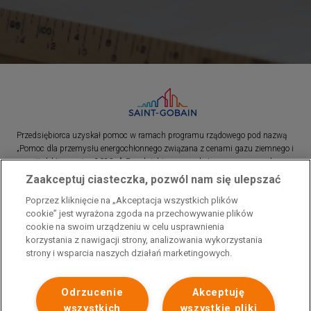
Przedsiębiorca uzyskał pomoc w ramach programu rządowego pod nazwą
„Pomoc dla przemysłu energochłonnego związana z cenami gazu ziemnego i
energii elektrycznej w 2023 r.”. Przedsiębiorca uzyskał pomoc w ramach
programu rządowego pod nazwą: „Pomoc dla sektorów energochłonnych
Zaakceptuj ciasteczka, pozwól nam się ulepszać
związana z nagłymi wzrostami cen gazu ziemnego i energii elektrycznej w
Poprzez kliknięcie na „Akceptacja wszystkich plików
2022 r.”
cookie” jest wyrażona zgoda na przechowywanie plików
cookie na swoim urządzeniu w celu usprawnienia
korzystania z nawigacji strony, analizowania wykorzystania
strony i wsparcia naszych działań marketingowych.
Odrzucenie
Akceptuję
wszystkich
wszystkie pliki