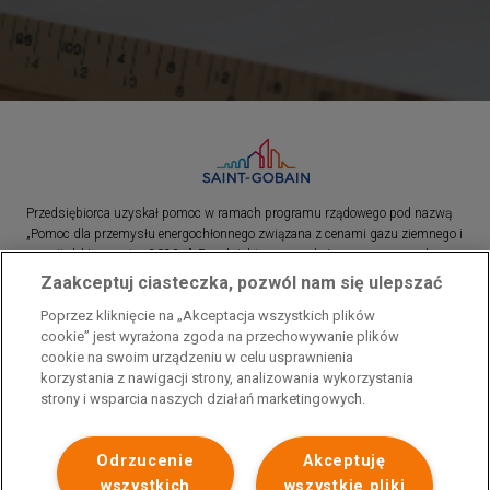
Przedsiębiorca uzyskał pomoc w ramach programu rządowego pod nazwą
„Pomoc dla przemysłu energochłonnego związana z cenami gazu ziemnego i
energii elektrycznej w 2023 r.”. Przedsiębiorca uzyskał pomoc w ramach
programu rządowego pod nazwą: „Pomoc dla sektorów energochłonnych
Zaakceptuj ciasteczka, pozwól nam się ulepszać
związana z nagłymi wzrostami cen gazu ziemnego i energii elektrycznej w
Poprzez kliknięcie na „Akceptacja wszystkich plików
2022 r.”
cookie” jest wyrażona zgoda na przechowywanie plików
cookie na swoim urządzeniu w celu usprawnienia
korzystania z nawigacji strony, analizowania wykorzystania
strony i wsparcia naszych działań marketingowych.
Odrzucenie
Akceptuję
wszystkich
wszystkie pliki