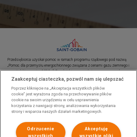
Przedsiębiorca uzyskał pomoc w ramach programu rządowego pod nazwą
„Pomoc dla przemysłu energochłonnego związana z cenami gazu ziemnego i
energii elektrycznej w 2023 r.”. Przedsiębiorca uzyskał pomoc w ramach
programu rządowego pod nazwą: „Pomoc dla sektorów energochłonnych
Zaakceptuj ciasteczka, pozwól nam się ulepszać
związana z nagłymi wzrostami cen gazu ziemnego i energii elektrycznej w
Poprzez kliknięcie na „Akceptacja wszystkich plików
2022 r.”
cookie” jest wyrażona zgoda na przechowywanie plików
cookie na swoim urządzeniu w celu usprawnienia
korzystania z nawigacji strony, analizowania wykorzystania
strony i wsparcia naszych działań marketingowych.
Odrzucenie
Akceptuję
wszystkich
wszystkie pliki