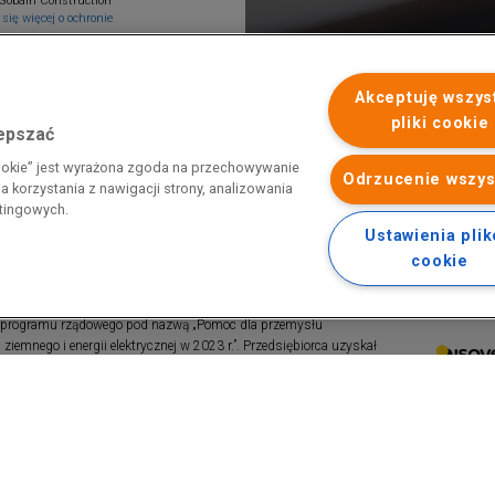
Gobain Construction
się więcej o ochronie
Akceptuję wszys
pliki cookie
lepszać
cookie” jest wyrażona zgoda na przechowywanie
Odrzucenie wszys
 korzystania z nawigacji strony, analizowania
etingowych.
Ustawienia pli
cookie
 programu rządowego pod nazwą „Pomoc dla przemysłu
iemnego i energii elektrycznej w 2023 r.”. Przedsiębiorca uzyskał
 nazwą: „Pomoc dla sektorów energochłonnych związana z nagłymi
ktrycznej w 2022 r.”