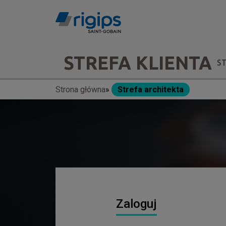
Przejdź
do
treści
Main
STREFA KLIENTA
S
navigation
Strona główna
Strefa architekta
Ścieżka
-
nawigacyjna
submenu
Zaloguj