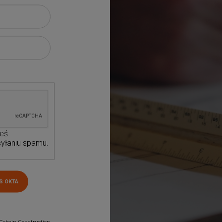
teś
yłaniu spamu.