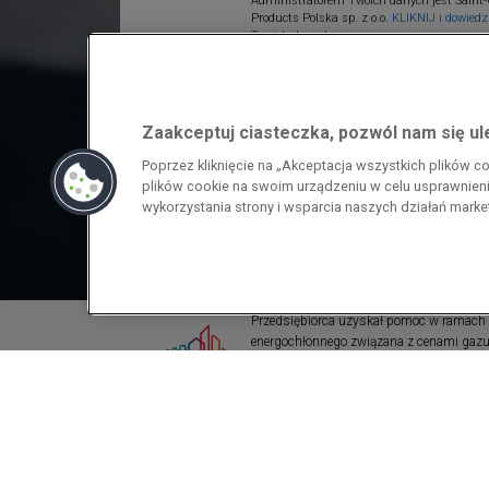
Administratorem Twoich danych jest Saint-
Products Polska sp. z o.o.
KLIKNIJ i dowiedz 
Twoich danych.
Zaakceptuj ciasteczka, pozwól nam się u
Poprzez kliknięcie na „Akceptacja wszystkich plików 
plików cookie na swoim urządzeniu w celu usprawnienia
wykorzystania strony i wsparcia naszych działań mark
Przedsiębiorca uzyskał pomoc w ramach
energochłonnego związana z cenami gazu z
pomoc w ramach programu rządowego pod
wzrostami cen gazu ziemnego i energii ele