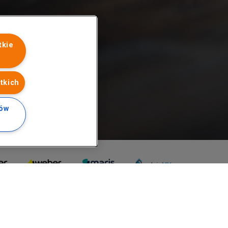
tkie
tkich
ków