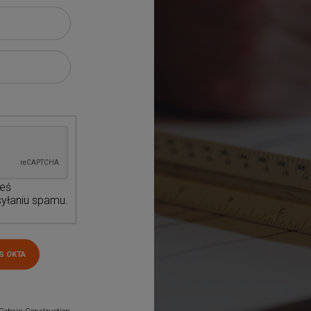
teś
yłaniu spamu.