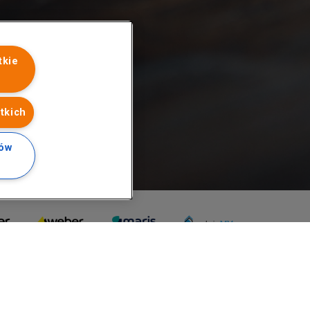
tkie
tkich
ków