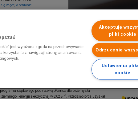
Gobain Construction
się więcej o ochronie
Akceptuję wszys
pliki cookie
lepszać
cookie” jest wyrażona zgoda na przechowywanie
Odrzucenie wszys
 korzystania z nawigacji strony, analizowania
etingowych.
Ustawienia pli
cookie
 programu rządowego pod nazwą „Pomoc dla przemysłu
iemnego i energii elektrycznej w 2023 r.”. Przedsiębiorca uzyskał
 nazwą: „Pomoc dla sektorów energochłonnych związana z nagłymi
ktrycznej w 2022 r.”