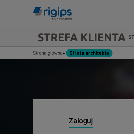
Przejdź
do
treści
Main
STREFA KLIENTA
S
navigation
Strona główna
Strefa architekta
Ścieżka
-
nawigacyjna
submenu
Zaloguj