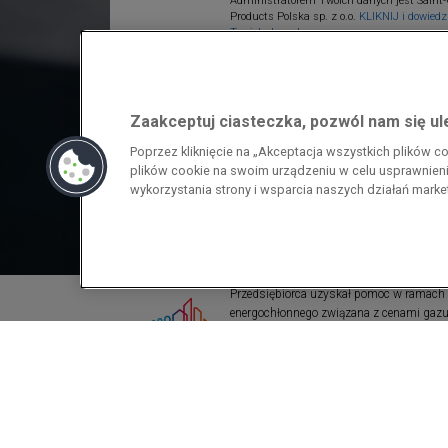
Administratorem Twoich danych jest Saint-
Products Polska sp. z o.o.
KLIKNIJ i dowiedz 
Twoich danych.
Zaakceptuj ciasteczka, pozwól nam się u
Poprzez kliknięcie na „Akceptacja wszystkich plików 
plików cookie na swoim urządzeniu w celu usprawnienia
wykorzystania strony i wsparcia naszych działań mark
Przedsiębiorca uzyskał pomoc w ramach
energochłonnego związana z cenami gazu z
pomoc w ramach programu rządowego pod
wzrostami cen gazu ziemnego i energii ele