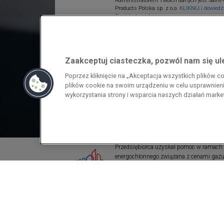
Administratorem Twoich danych jest Saint-
Products Polska sp. z o.o.
KLIKNIJ i dowiedz 
Twoich danych.
Zaakceptuj ciasteczka, pozwól nam się u
Poprzez kliknięcie na „Akceptacja wszystkich plików 
plików cookie na swoim urządzeniu w celu usprawnienia
wykorzystania strony i wsparcia naszych działań mark
Przedsiębiorca uzyskał pomoc w ramach
energochłonnego związana z cenami gazu z
pomoc w ramach programu rządowego pod
wzrostami cen gazu ziemnego i energii ele