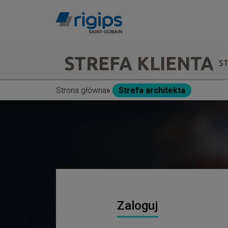
Przejdź
do
treści
Main
STREFA KLIENTA
S
navigation
Strona główna
Strefa architekta
Ścieżka
-
nawigacyjna
submenu
Zaloguj