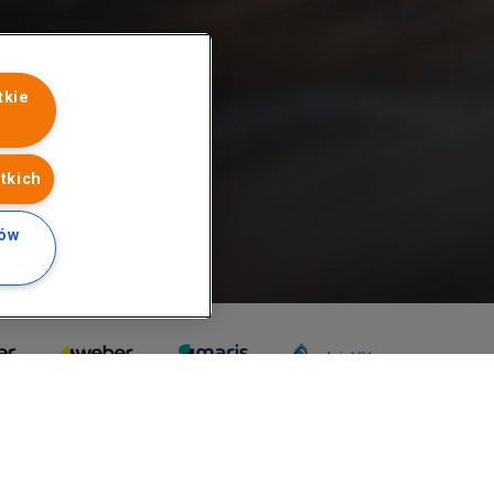
tkie
tkich
ków