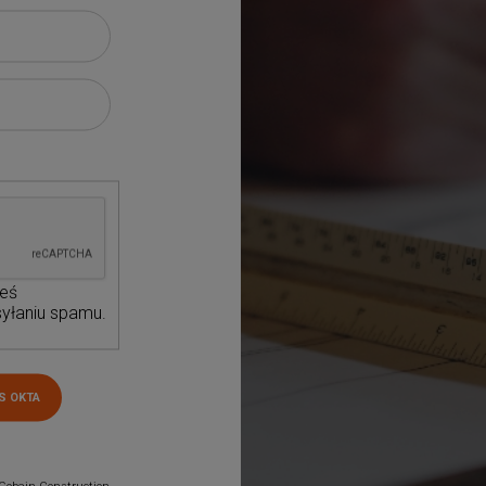
teś
yłaniu spamu.