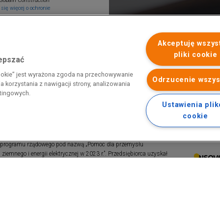
Gobain Construction
się więcej o ochronie
Akceptuję wszys
pliki cookie
lepszać
cookie” jest wyrażona zgoda na przechowywanie
Odrzucenie wszys
 korzystania z nawigacji strony, analizowania
etingowych.
Ustawienia pli
cookie
 programu rządowego pod nazwą „Pomoc dla przemysłu
iemnego i energii elektrycznej w 2023 r.”. Przedsiębiorca uzyskał
 nazwą: „Pomoc dla sektorów energochłonnych związana z nagłymi
ktrycznej w 2022 r.”