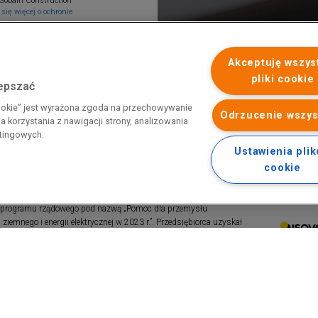
Gobain Construction
się więcej o ochronie
Akceptuję wszys
pliki cookie
lepszać
cookie” jest wyrażona zgoda na przechowywanie
Odrzucenie wszys
 korzystania z nawigacji strony, analizowania
etingowych.
Ustawienia pli
cookie
 programu rządowego pod nazwą „Pomoc dla przemysłu
iemnego i energii elektrycznej w 2023 r.”. Przedsiębiorca uzyskał
 nazwą: „Pomoc dla sektorów energochłonnych związana z nagłymi
ktrycznej w 2022 r.”