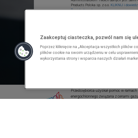
Administratorem Twoich danych jest Saint-
Products Polska sp. z o.o.
KLIKNIJ i dowiedz 
Twoich danych.
Zaakceptuj ciasteczka, pozwól nam się u
Poprzez kliknięcie na „Akceptacja wszystkich plików 
plików cookie na swoim urządzeniu w celu usprawnienia
wykorzystania strony i wsparcia naszych działań mark
Przedsiębiorca uzyskał pomoc w ramach
energochłonnego związana z cenami gazu z
pomoc w ramach programu rządowego pod
wzrostami cen gazu ziemnego i energii ele