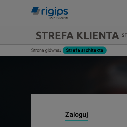
Przejdź
do
treści
Main
STREFA KLIENTA
S
navigation
Strona główna
Strefa architekta
Ścieżka
-
nawigacyjna
submenu
Zaloguj