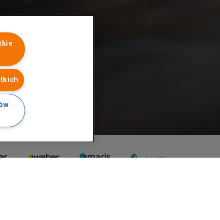
tkie
tkich
ków