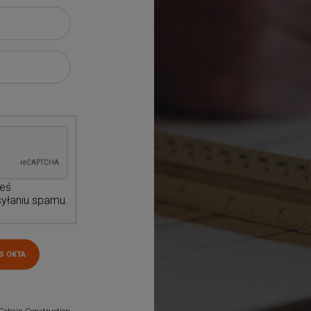
teś
yłaniu spamu.