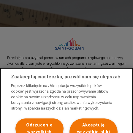
Przedsiębiorca uzyskał pomoc w ramach programu rządowego pod nazwą
„Pomoc dla przemysłu energochłonnego związana z cenami gazu ziemnego i
energii elektrycznej w 2023 r.”. Przedsiębiorca uzyskał pomoc w ramach
programu rządowego pod nazwą: „Pomoc dla sektorów energochłonnych
Zaakceptuj ciasteczka, pozwól nam się ulepszać
związana z nagłymi wzrostami cen gazu ziemnego i energii elektrycznej w
Poprzez kliknięcie na „Akceptacja wszystkich plików
2022 r.”
cookie” jest wyrażona zgoda na przechowywanie plików
cookie na swoim urządzeniu w celu usprawnienia
korzystania z nawigacji strony, analizowania wykorzystania
strony i wsparcia naszych działań marketingowych.
Odrzucenie
Akceptuję
wszystkich
wszystkie pliki